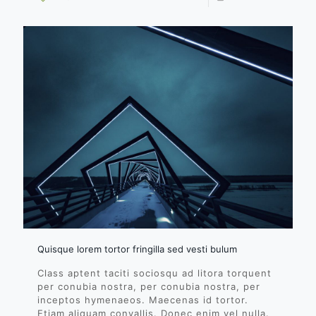
Quisque lorem tortor fringilla sed vesti bulum
Class aptent taciti sociosqu ad litora torquent
per conubia nostra, per conubia nostra, per
inceptos hymenaeos. Maecenas id tortor.
Etiam aliquam convallis. Donec enim vel nulla.